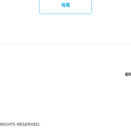
목록
회
 RIGHTS RESERVED.