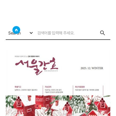
서울간호 웹진
사이트
검색창 보기
소통게시판
서울간호 웹진
Search