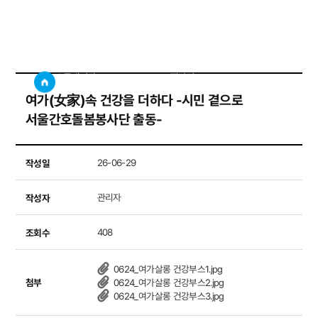
갤러리
사이트
검색창 보기
소통게시판
갤러리
여가(女家)속 건강을 더하다 -시민 곁으로
서울간호돌봄봉사단 출동-
작성일
26-06-29
작성자
관리자
조회수
408
0624_여가살롱 건강부스1.jpg
첨부
0624_여가살롱 건강부스2.jpg
0624_여가살롱 건강부스3.jpg