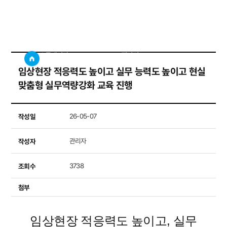
갤러리
사이트
검색창 보기
소통게시판
갤러리
임상현장 적응력도 높이고 실무 능력도 높이고 현실
맞춤형 실무역량강화 교육 진행
작성일
26-05-07
작성자
관리자
조회수
3738
첨부
임상현장 적응력도 높이고, 실무