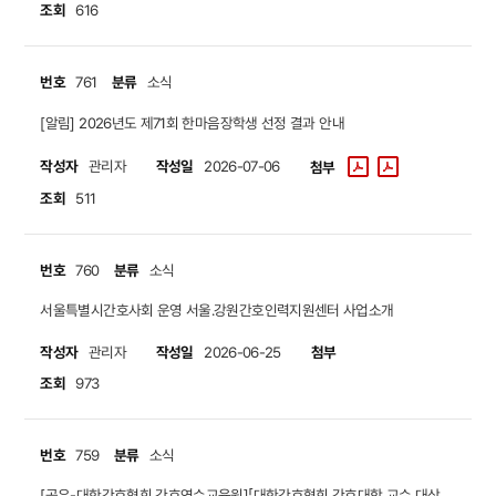
조회
616
번호
분류
761
소식
[알림] 2026년도 제71회 한마음장학생 선정 결과 안내
작성자
작성일
관리자
2026-07-06
첨부
조회
511
번호
분류
760
소식
서울특별시간호사회 운영 서울.강원간호인력지원센터 사업소개
작성자
작성일
첨부
관리자
2026-06-25
조회
973
번호
분류
759
소식
[공유-대한간호협회 간호연수교육원]「대한간호협회 간호대학 교수 대상