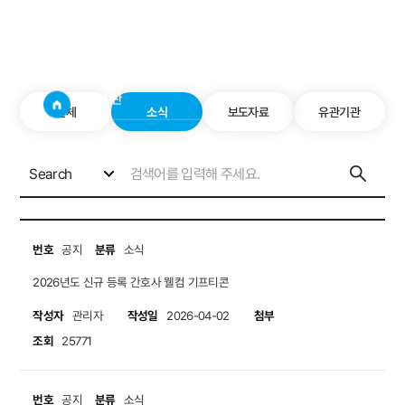
공지사항
사이트
검색창 보기
소통게시판
공지사항
전체
소식
보도자료
유관기관
Search
번호
분류
공지
소식
2026년도 신규 등록 간호사 웰컴 기프티콘
작성자
작성일
첨부
관리자
2026-04-02
조회
25771
번호
분류
공지
소식