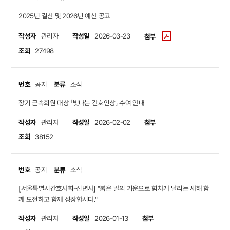
2025년 결산 및 2026년 예산 공고
작성자
작성일
관리자
2026-03-23
첨부
조회
27498
번호
분류
공지
소식
장기 근속회원 대상 「빛나는 간호인상」 수여 안내
작성자
작성일
첨부
관리자
2026-02-02
조회
38152
번호
분류
공지
소식
[서울특별시간호사회-신년사] "붉은 말의 기운으로 힘차게 달리는 새해 함
께 도전하고 함께 성장합시다."
작성자
작성일
첨부
관리자
2026-01-13