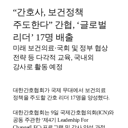
“
간호사
,
보건정책
주도한다
”
간협
, ‘
글로벌
리더
’ 17
명 배출
미래 보건의료
·
국회 및 정부 협상
전략 등 다각적 교육
,
국내외
강사로 활동 예정
대한간호협회가 국제 무대에서 보건의료
정책을 주도할 간호 리더
17
명을 양성했다
.
대한간호협회는
9
일 국제간호협의회
(ICN)
와
공동 주관한
‘
제
4
기
Leadership For
Change(LFC)
프로그램 및 강사 양성 과정