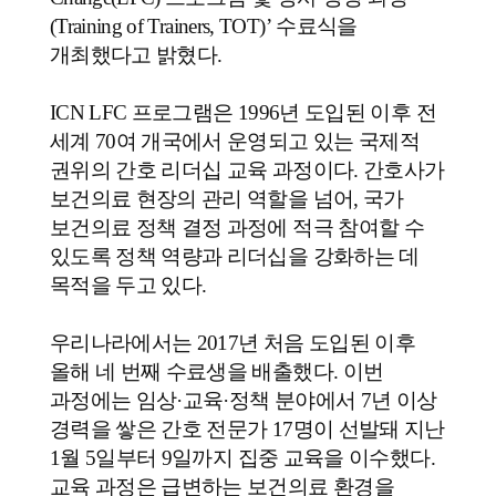
(Training of Trainers, TOT)’
수료식을
개최했다고 밝혔다
.
ICN LFC
프로그램은
1996
년 도입된 이후 전
세계
70
여 개국에서 운영되고 있는 국제적
권위의 간호 리더십 교육 과정이다
.
간호사가
보건의료 현장의 관리 역할을 넘어
,
국가
보건의료 정책 결정 과정에 적극 참여할 수
있도록 정책 역량과 리더십을 강화하는 데
목적을 두고 있다
.
우리나라에서는
2017
년 처음 도입된 이후
올해 네 번째 수료생을 배출했다
.
이번
과정에는 임상
·
교육
·
정책 분야에서
7
년 이상
경력을 쌓은 간호 전문가
17
명이 선발돼 지난
1
월
5
일부터
9
일까지 집중 교육을 이수했다
.
교육 과정은 급변하는 보건의료 환경을