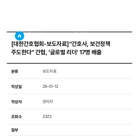
공지사항
사이트
검색창 보기
소통게시판
공지사항
[대한간호협회-보도자료]“간호사, 보건정책
주도한다” 간협, ‘글로벌 리더’ 17명 배출
분류
보도자료
작성일
26-01-12
작성자
관리자
조회수
2322
첨부