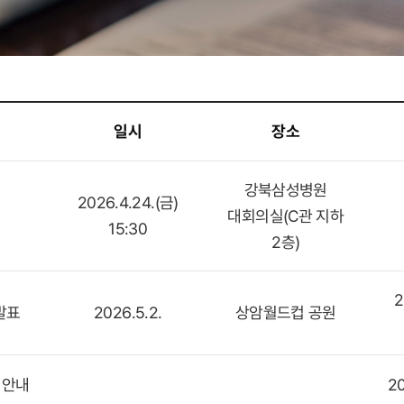
일시
장소
강북삼성병원
2026.4.24.(금)
대회의실(C관 지하
15:30
2층)
2
발표
2026.5.2.
상암월드컵 공원
 안내
20