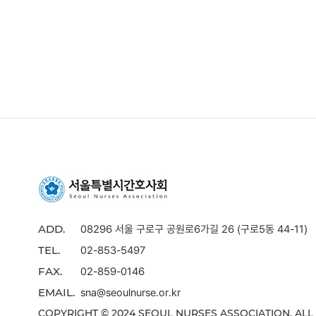
08296 서울 구로구 공원로6가길 26 (구로5동 44-11)
ADD.
02-853-5497
TEL.
02-859-0146
FAX.
sna@seoulnurse.or.kr
EMAIL.
COPYRIGHT © 2024 SEOUL NURSES ASSOCIATION. ALL