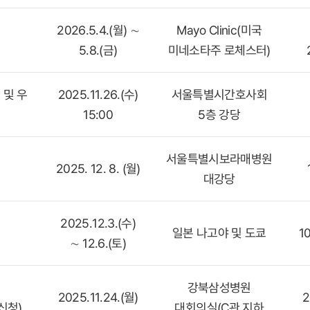
2026.5.4.(월) ∼
Mayo Clinic(미국
5.8.(금)
미네소타주 로체스터)
 및 우
2025.11.26.(수)
서울특별시간호사회
15:00
5층 강당
서울특별시보라매병원
2025. 12. 8. (월)
대강당
2025.12.3.(수)
일본 나고야 및 도쿄
10
∼ 12.6.(토)
강북삼성병원
2025.11.24.(월)
2
신청)
대회의실(C관 지하