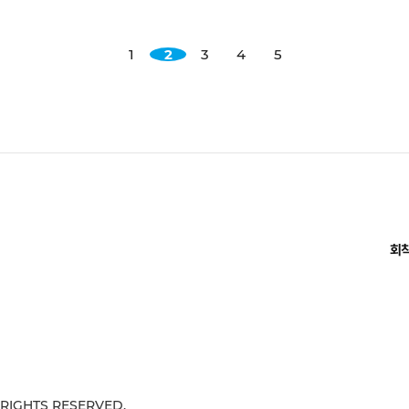
1
2
3
4
5
회
 RIGHTS RESERVED.