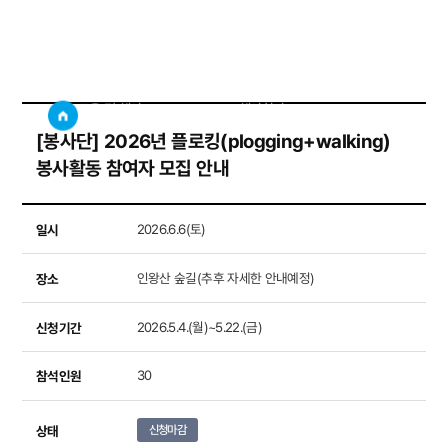
행사참가
사이트
검색창 보기
교육 및 행사
행사참가
[봉사단] 2026년 플로킹(plogging+walking)
봉사활동 참여자 모집 안내
일시
2026.6.6(토)
장소
인왕산 숲길(추후 자세한 안내예정)
신청기간
2026.5.4.(월)~5.22.(금)
참석인원
30
상태
신청마감