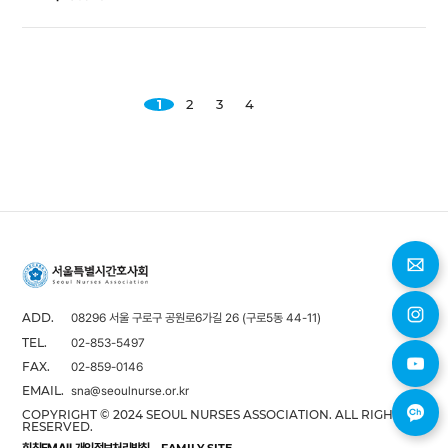
1
2
3
4
08296 서울 구로구 공원로6가길 26 (구로5동 44-11)
ADD.
02-853-5497
TEL.
02-859-0146
FAX.
sna@seoulnurse.or.kr
EMAIL.
COPYRIGHT © 2024 SEOUL NURSES ASSOCIATION. ALL RIGHTS
RESERVED.
회칙
EMAIL
개인정보처리방침
FAMILY SITE