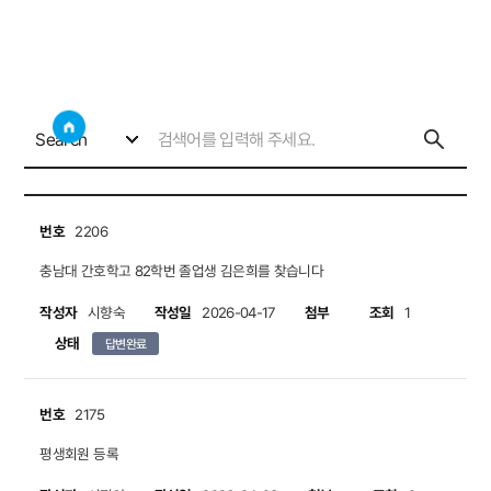
회원의 소리
사이트
검색창 보기
소통게시판
회원의 소리
Search
번호
2206
충남대 간호학고 82학번 졸업생 김은희를 찾습니다
작성자
작성일
첨부
조회
시향숙
2026-04-17
1
상태
답변완료
번호
2175
평생회원 등록