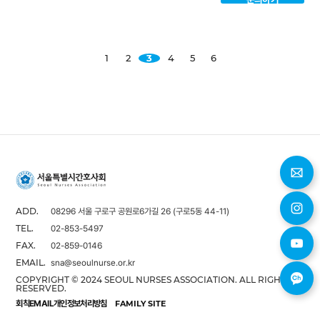
1
2
3
4
5
6
08296 서울 구로구 공원로6가길 26 (구로5동 44-11)
ADD.
02-853-5497
TEL.
02-859-0146
FAX.
sna@seoulnurse.or.kr
EMAIL.
COPYRIGHT © 2024 SEOUL NURSES ASSOCIATION. ALL RIGHTS
RESERVED.
회칙
EMAIL
개인정보처리방침
FAMILY SITE