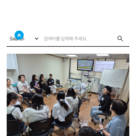
갤러리
사이트
검색창 보기
소통게시판
갤러리
Search