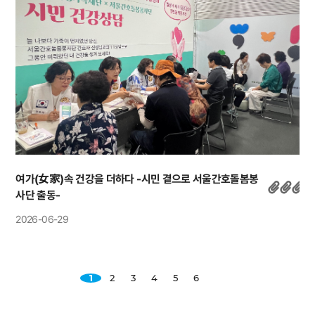
여가(女家)속 건강을 더하다 -시민 곁으로 서울간호돌봄봉
사단 출동-
2026-06-29
1
2
3
4
5
6