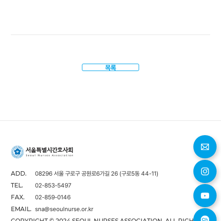
목록
08296 서울 구로구 공원로6가길 26 (구로5동 44-11)
ADD.
02-853-5497
TEL.
02-859-0146
FAX.
sna@seoulnurse.or.kr
EMAIL.
COPYRIGHT © 2024 SEOUL NURSES ASSOCIATION. ALL RIGHTS